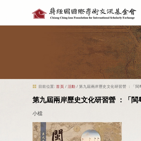
個
人
工
具
目前位置:
首頁
/
活動
/
第九屆兩岸歷史文化研習營 ：「閩
第九屆兩岸歷史文化研習營 ：「閩
小檔