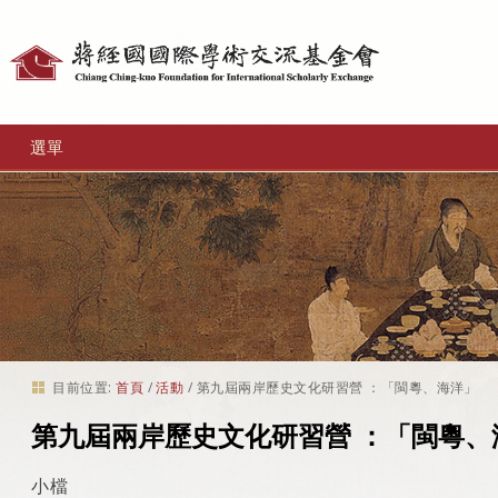
個
人
工
選單
具
目前位置:
首頁
/
活動
/
第九屆兩岸歷史文化研習營 ：「閩粵、海洋」
第九屆兩岸歷史文化研習營 ：「閩粵、
小檔