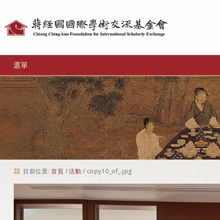
個
人
工
選單
具
目前位置:
首頁
/
活動
/
copy10_of_.jpg