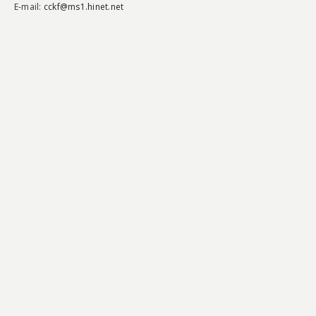
E-mail:
cckf@ms1.hinet.net