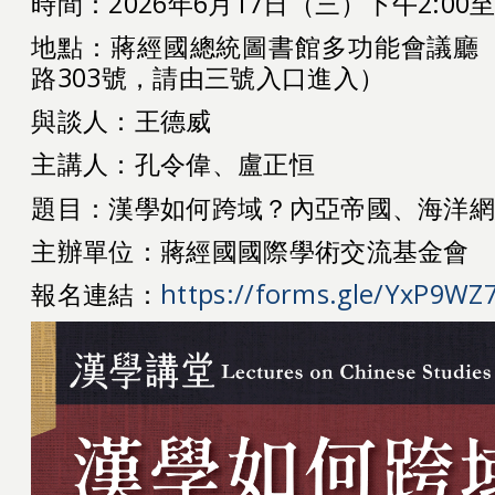
時間：2026年6月17日（三）下午2:00至4
地點：蔣經國總統圖書館多功能會議廳
路303號，請由三號入口進入）
與談人：王德威
主講人：
孔令偉、
盧正恒
題目：
漢學如何跨域？內亞帝國、海洋
主辦單位：蔣經國國際學術交流基金會
報名連結：
https://forms.gle/YxP9W