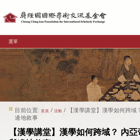
個
人
工
選單
具
目前位置:
/
/
【漢學講堂】漢學如何跨域
首頁
活動
邊地敘事
【漢學講堂】漢學如何跨域？ 內亞