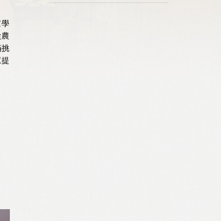
家學
從農
滿挑
眾提