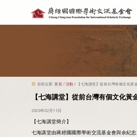
個
人
工
具
目前位置:
首頁
/
活動
/
【七海講堂】從前台灣有個文化黃
【七海講堂】從前台灣有個文化黃
2026年02月11日
【七海講堂簡介】
七海講堂由蔣經國國際學術交流基金會與余紀忠