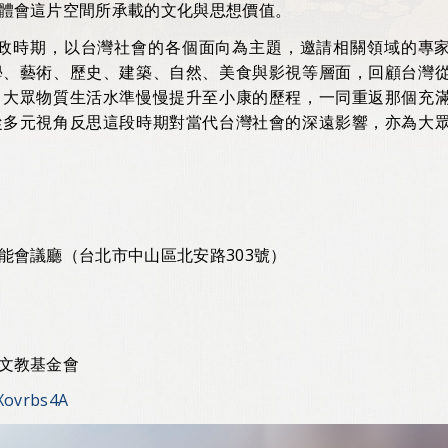
體會這片空間所承載的文化與思想價值。
主政時期，以台灣社會的各個面向為主題，邀請相關領域的專
學、藝術、歷史、建築、自然、美食與影視等層面，回顧台灣
，大眾物質生活水準慢慢提升至小康的歷程，一同重返那個充
從多元視角反思這段時期對當代台灣社會的深遠影響，亦為大
能會議廳（台北市中山區北安路303號）
文教基金會
Xovrbs4A