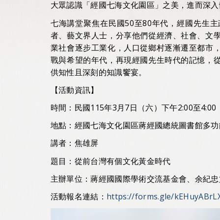
大眾認識「經國七海文化園區」之美，進而深入
七海講堂聚焦在民國50至80年代，經國先生
者、藝文界人士，分享他們從經濟、社會、文
業社會逐步工業化，人口從鄉村逐漸遷至都市
戰與希望的年代，再現經國先生時代的記憶，
供知性且深刻的知識饗宴。
【活動資訊】
時間：民國115年3月7日（六）下午2:00至4:00
地點：經國七海文化園區蔣經國總統圖書館多功
講者：焦雄屏
題目：從前台灣有個
文化
黃金時代
主辦單位：蔣經國國際學術交流基金會、余紀忠
活動報名連結：
https://forms.gle/kEHuyABrL