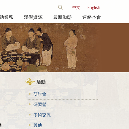
中文
English
助業務
漢學資源
最新動態
連絡本會
活動
研討會
研習營
學術交流
讓
其他