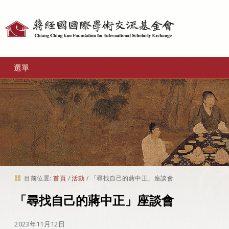
個
人
工
選單
具
目前位置:
首頁
/
活動
/
「尋找自己的蔣中正」座談會
「尋找自己的蔣中正」座談會
2023年11月12日