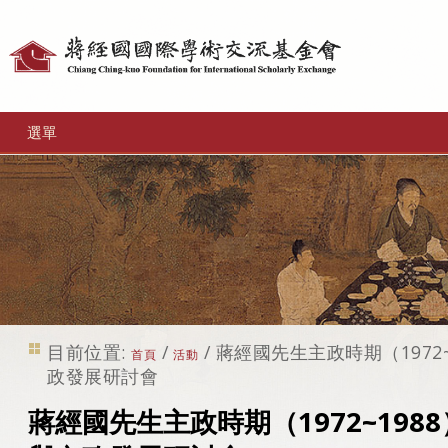
個
人
工
選單
具
目前位置:
/
/
蔣經國先生主政時期（1972
首頁
活動
政發展研討會
蔣經國先生主政時期（1972~198