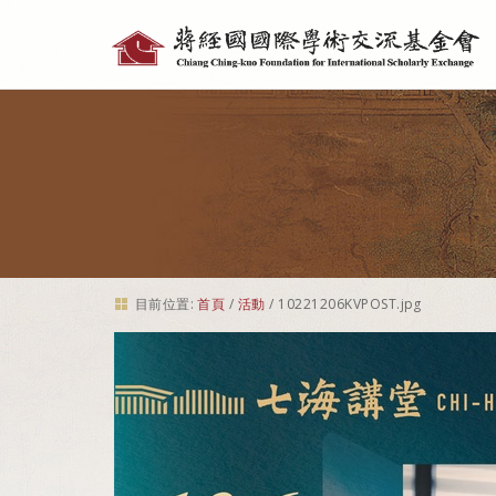
個
人
工
具
目前位置:
首頁
/
活動
/
10221206KVPOST.jpg