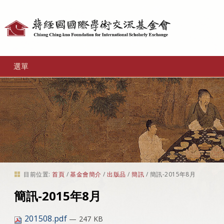
個
人
工
選單
具
目前位置:
首頁
/
基金會簡介
/
出版品
/
簡訊
/
簡訊-2015年8月
簡訊-2015年8月
201508.pdf
— 247 KB