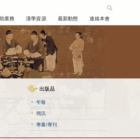
助業務
漢學資源
最新動態
連絡本會
出版品
年報
簡訊
專書/專刊