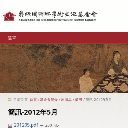
個
人
工
選單
具
目前位置:
首頁
/
基金會簡介
/
出版品
/
簡訊
/
簡訊-2012年5月
簡訊-2012年5月
201205.pdf
— 200 KB