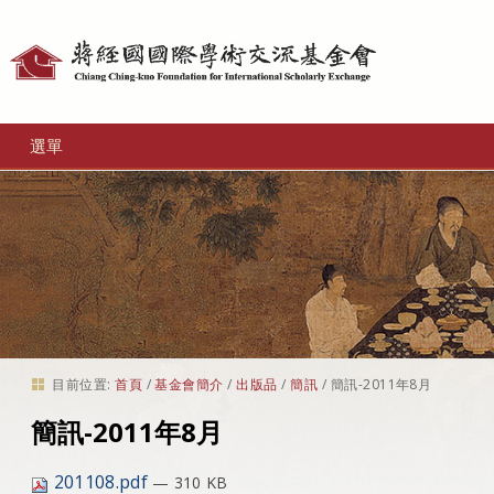
個
人
工
選單
具
目前位置:
首頁
/
基金會簡介
/
出版品
/
簡訊
/
簡訊-2011年8月
簡訊-2011年8月
201108.pdf
— 310 KB