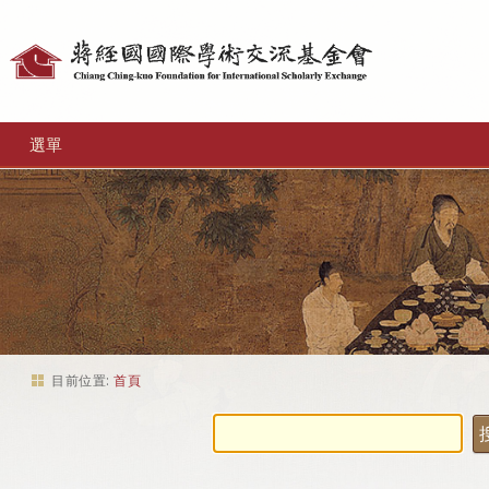
個
人
工
選單
具
目前位置:
首頁