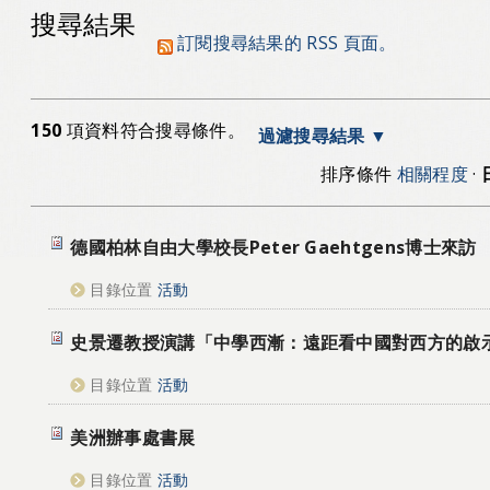
搜尋結果
訂閱搜尋結果的 RSS 頁面。
150
項資料符合搜尋條件。
過濾搜尋結果
排序條件
相關程度
·
德國柏林自由大學校長Peter Gaehtgens博士來訪
目錄位置
活動
史景遷教授演講「中學西漸：遠距看中國對西方的啟
目錄位置
活動
美洲辦事處書展
目錄位置
活動