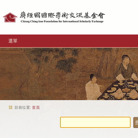
個
人
工
選單
具
目前位置:
首頁