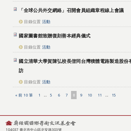
「全球公共外交網絡」召開會員組織章程線上會議
目錄位置
活動
國家圖書館致贈復刻善本經典儀式
目錄位置
活動
國立清華大學賀陳弘校長偕同台灣積體電路製造股份
訪
目錄位置
活動
« 前 10 筆
1
...
5
6
7
8
9
10
11
...
15
104037 臺北市中山區北安路303號