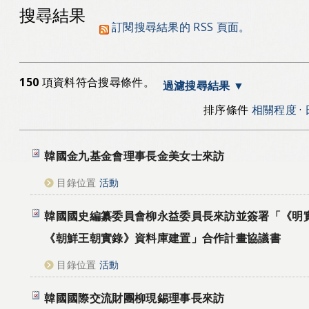
搜尋結果
訂閱搜尋結果的 RSS 頁面。
150
項資料符合搜尋條件。
過濾搜尋結果
排序條件
相關程度
·
韓國金九基金會理事長金美女士來訪
目錄位置
活動
韓國國史編纂委員會柳永益委員長來訪並簽署「《明
《朝鮮王朝實錄》資料庫建置」合作計畫協議書
目錄位置
活動
韓國國際交流財團柳現錫理事長來訪