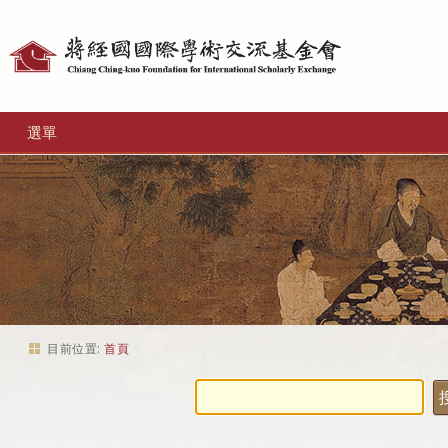
個
人
工
選單
具
目前位置:
首頁