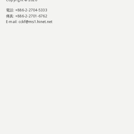
電話
: +886-2-2704-5333
傳真
: +886-2-2701-6762
E-mail:
cckf@ms1.hinet.net