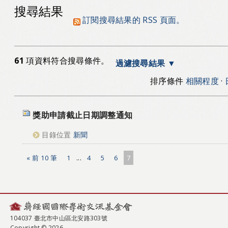
搜尋結果
訂閱搜尋結果的 RSS 頁面。
61
項資料符合搜尋條件。
過濾搜尋結果
排序條件
相關程度
·
獎助申請截止日期調整通知
目錄位置
新聞
« 前 10 筆
1
...
4
5
6
7
104037 臺北市中山區北安路303號
Copyright © 2026