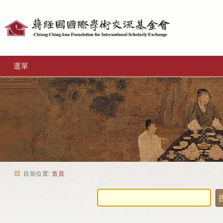
個
人
工
選單
具
目前位置:
首頁