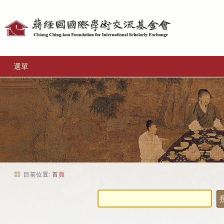
個
人
工
選單
具
目前位置:
首頁