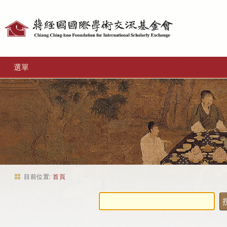
個
人
工
選單
具
目前位置:
首頁