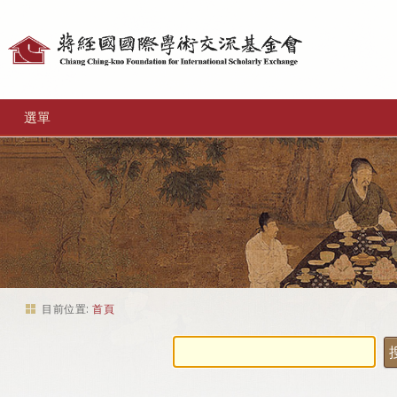
個
人
工
選單
具
目前位置:
首頁