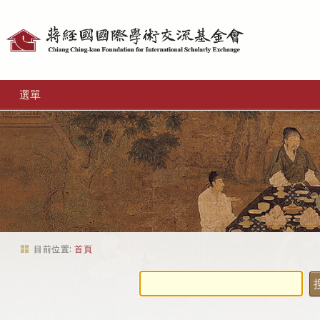
個
人
工
選單
具
目前位置:
首頁