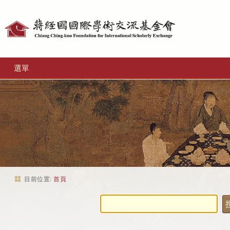
個
人
工
選單
具
目前位置:
首頁