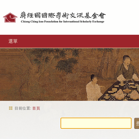
個
人
工
選單
具
目前位置:
首頁