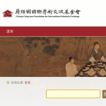
個
人
工
選單
具
目前位置:
首頁