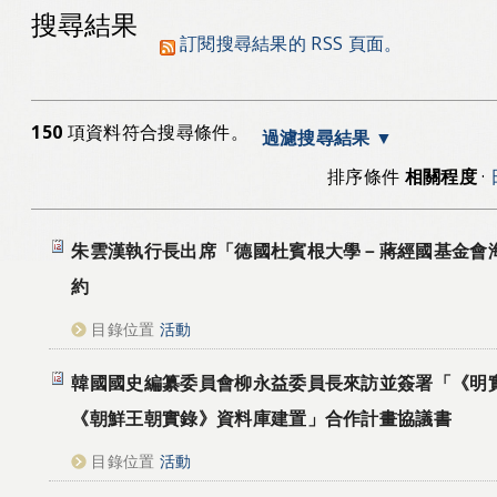
搜尋結果
訂閱搜尋結果的 RSS 頁面。
150
項資料符合搜尋條件。
過濾搜尋結果
排序條件
相關程度
·
朱雲漢執行長出席「德國杜賓根大學－蔣經國基金會
約
目錄位置
活動
韓國國史編纂委員會柳永益委員長來訪並簽署「《明
《朝鮮王朝實錄》資料庫建置」合作計畫協議書
目錄位置
活動