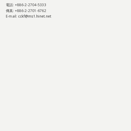
電話
: +886-2-2704-5333
傳真
: +886-2-2701-6762
E-mail:
cckf@ms1.hinet.net