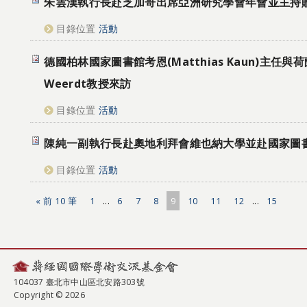
朱雲漢執行長赴芝加哥出席亞洲研究學會年會並主持
目錄位置
活動
德國柏林國家圖書館考恩(Matthias Kaun)主任與荷蘭
Weerdt教授來訪
目錄位置
活動
陳純一副執行長赴奧地利拜會維也納大學並赴國家圖
目錄位置
活動
« 前 10 筆
1
...
6
7
8
9
10
11
12
...
15
104037 臺北市中山區北安路303號
Copyright © 2026