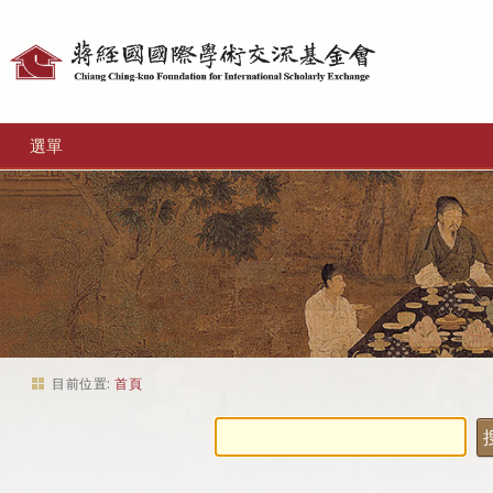
個
人
工
選單
具
目前位置:
首頁