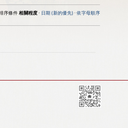
排序條件
相關程度
·
日期 (新的優先)
·
依字母順序