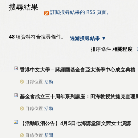
搜尋結果
訂閱搜尋結果的 RSS 頁面。
48
項資料符合搜尋條件。
過濾搜尋結果
排序條件
相關程度
·
香港中文大學－蔣經國基金會亞太漢學中心成立典禮
目錄位置
活動
基金會成立三十周年系列講座：田海教授於捷克查理
目錄位置
活動
【活動取消公告】4月5日七海講堂陳文茜女士演講
目錄位置
新聞