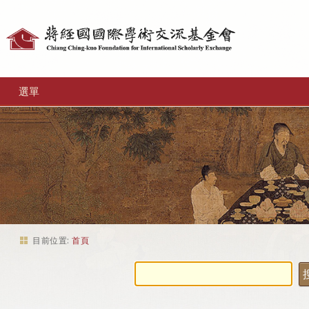
個
人
工
選單
具
目前位置:
首頁