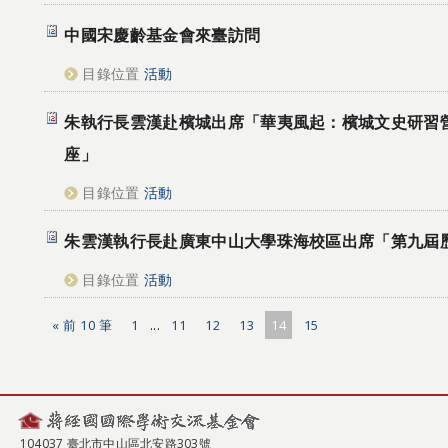
中國宋慶齡基金會來臺訪問
目錄位置
活動
朱執行長雲漢赴檳城出席「華夷風起：檳城文史研習
座」
目錄位置
活動
朱雲漢執行長赴廣東中山大學珠海校區出席「第九屆
目錄位置
活動
« 前 10 筆
1
...
11
12
13
14
15
104037 臺北市中山區北安路303號