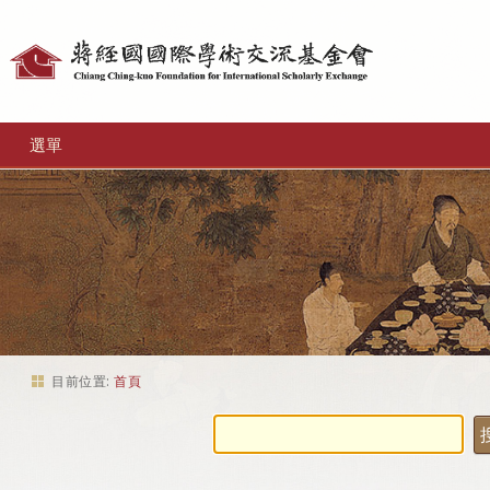
個
人
工
選單
具
目前位置:
首頁