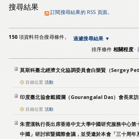
搜尋結果
訂閱搜尋結果的 RSS 頁面。
150
項資料符合搜尋條件。
過濾搜尋結果
排序條件
相關程度
·
莫斯科臺北經濟文化協調委員會白樂賢（Sergey Pe
目錄位置
活動
印度臺北協會戴國瀾（Gourangalal Das）會長來訪
目錄位置
活動
朱雲漢執行長出席香港中文大學中國研究服務中心第
中國」研討班暨國際會議，並受邀於本會「三十周年