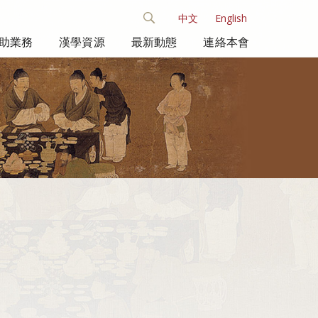
中文
English
助業務
漢學資源
最新動態
連絡本會