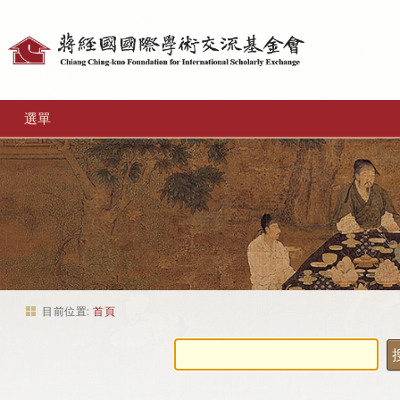
個
人
工
選單
具
目前位置:
首頁