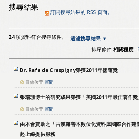
搜尋結果
訂閱搜尋結果的 RSS 頁面。
24
項資料符合搜尋條件。
過濾搜尋結果
排序條件
相關程度
·
Dr. Rafe de Crespigny榮獲2011年儒蓮獎
目錄位置
新聞
張瑞珊博士的研究成果榮獲「美國2011年最佳著作獎
目錄位置
新聞
由本會贊助之「古漢籍善本數位化資料庫國際合作建
起上線提供服務