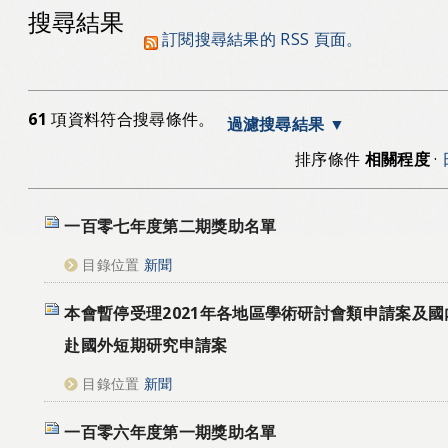
搜尋結果
訂閱搜尋結果的 RSS 頁面。
61
項資料符合搜尋條件。
過濾搜尋結果
排序條件
相關程度
·
一百零七年度第二期獎助名單
目錄位置
新聞
本會暫停受理2021年各地區學術研討會類申請案及
赴國外短期研究申請案
目錄位置
新聞
一百零六年度第一期獎助名單