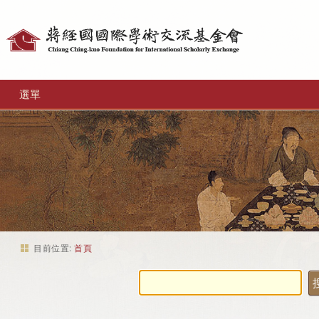
個
人
工
選單
具
目前位置:
首頁