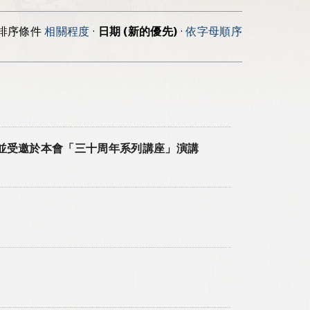
排序條件
相關程度
·
日期 (新的優先)
·
依字母順序
並受邀於本會「三十周年系列講座」演講