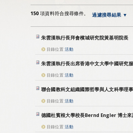
150
項資料符合搜尋條件。
過濾搜尋結果
朱雲漢執行長拜會檳城研究院黃基明院長
目錄位置
活動
朱雲漢執行長出席香港中文大學中國研究
目錄位置
活動
聯合國教科文組織國際哲學與人文科學理事會秘書長L
目錄位置
活動
德國杜賓根大學校長Bernd Engler 博士
目錄位置
活動