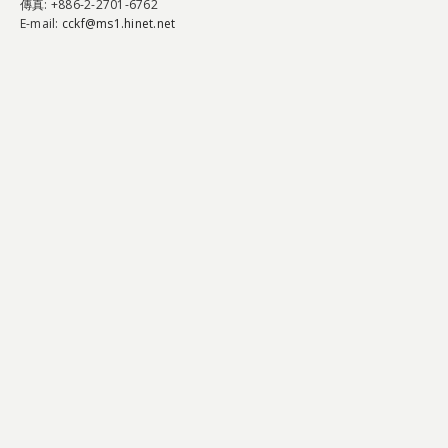
傳真
: +886-2-2701-6762
E-mail:
cckf@ms1.hinet.net