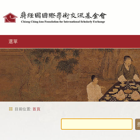
個
人
工
選單
具
目前位置:
首頁