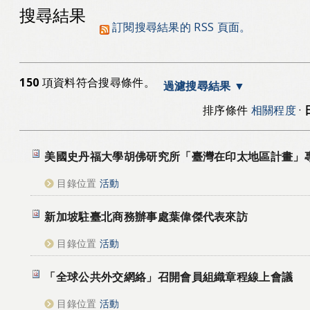
搜尋結果
訂閱搜尋結果的 RSS 頁面。
150
項資料符合搜尋條件。
過濾搜尋結果
排序條件
相關程度
·
美國史丹福大學胡佛研究所「臺灣在印太地區計畫」
目錄位置
活動
新加坡駐臺北商務辦事處葉偉傑代表來訪
目錄位置
活動
「全球公共外交網絡」召開會員組織章程線上會議
目錄位置
活動