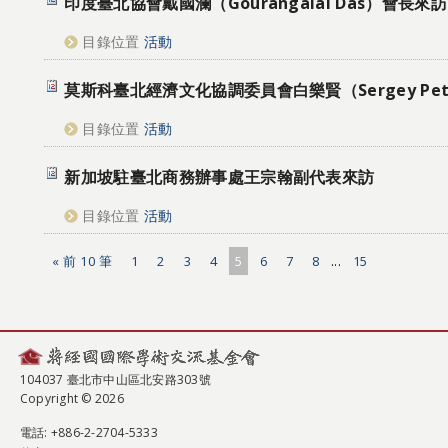
印度臺北協會戴國瀾（Gourangalal Das）會長來訪
目錄位置
活動
莫斯科臺北經濟文化協調委員會白樂賢（Sergey Pe
目錄位置
活動
新加坡駐臺北商務辦事處王宗翰副代表來訪
目錄位置
活動
« 前 10 筆
1
2
3
4
5
6
7
8
...
15
104037 臺北市中山區北安路303號
Copyright © 2026
電話
: +886-2-2704-5333