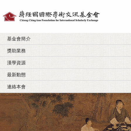
個
人
工
基金會簡介
具
獎助業務
漢學資源
最新動態
連絡本會