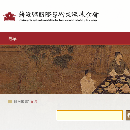
個
人
工
選單
具
目前位置:
首頁