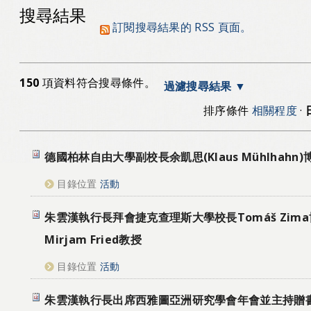
搜尋結果
訂閱搜尋結果的 RSS 頁面。
150
項資料符合搜尋條件。
過濾搜尋結果
排序條件
相關程度
·
德國柏林自由大學副校長余凱思(Klaus Mühlhahn
目錄位置
活動
朱雲漢執行長拜會捷克查理斯大學校長Tomáš Zim
Mirjam Fried教授
目錄位置
活動
朱雲漢執行長出席西雅圖亞洲研究學會年會並主持贈