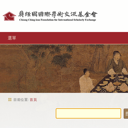
個
人
工
選單
具
目前位置:
首頁