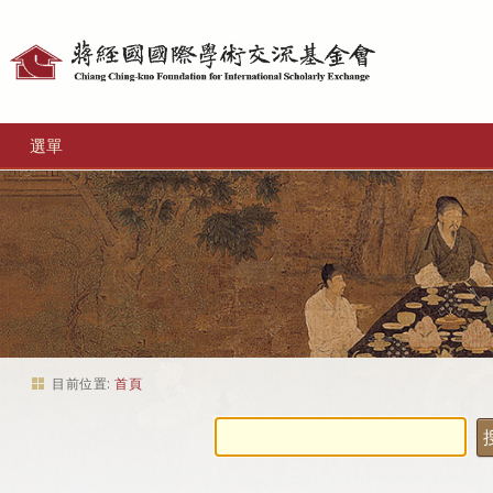
個
人
工
選單
具
目前位置:
首頁