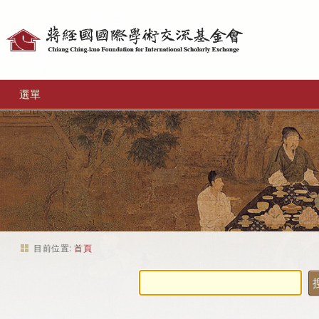
個
人
工
選單
具
目前位置:
首頁