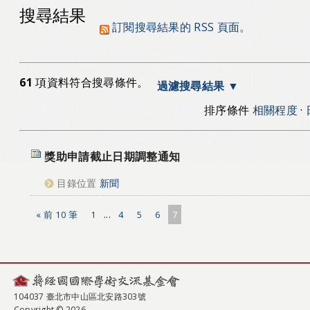
搜尋結果
訂閱搜尋結果的 RSS 頁面。
61
項資料符合搜尋條件。
過濾搜尋結果
排序條件
相關程度
·
獎助申請截止日期調整通知
目錄位置
新聞
« 前 10 筆
1
...
4
5
6
7
104037 臺北市中山區北安路303號
Copyright © 2026