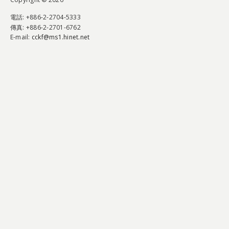
電話
: +886-2-2704-5333
傳真
: +886-2-2701-6762
E-mail:
cckf@ms1.hinet.net