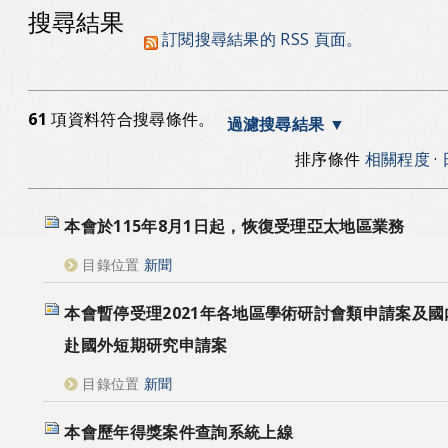
搜尋結果
訂閱搜尋結果的 RSS 頁面。
61
項資料符合搜尋條件。
過濾搜尋結果
排序條件
相關程度
·
本會於115年8月1日起，恢復受理亞太地區業務
目錄位置
新聞
本會暫停受理2021年各地區學術研討會類申請案及
赴國外短期研究申請案
目錄位置
新聞
本會歷年得獎案件查詢系統上線