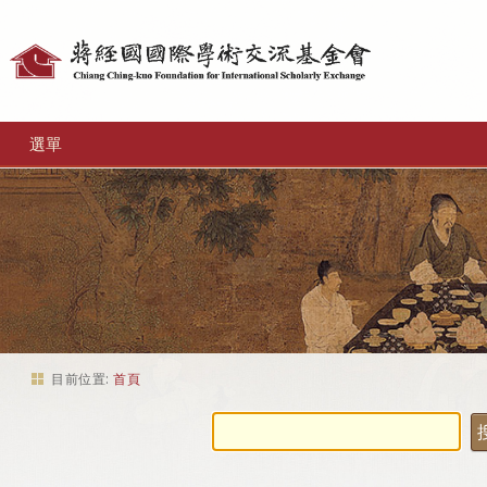
個
人
工
選單
具
目前位置:
首頁