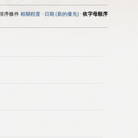
排序條件
相關程度
·
日期 (新的優先)
·
依字母順序