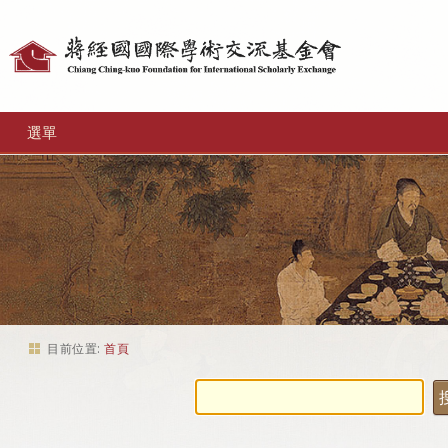
個
人
工
選單
具
目前位置:
首頁