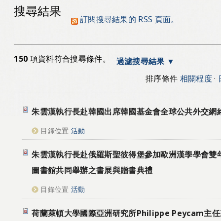
搜尋結果
訂閱搜尋結果的 RSS 頁面。
150
項資料符合搜尋條件。
過濾搜尋結果
排序條件
相關程度
·
朱雲漢執行長赴韓國出席韓國基金會全球公共外交網
目錄位置
活動
朱雲漢執行長赴俄羅斯聖彼得堡參加歐洲漢學學會雙
圖書館共同舉辦之書展與贈書典禮
目錄位置
活動
荷蘭萊頓大學國際亞洲研究所Philippe Peycam主