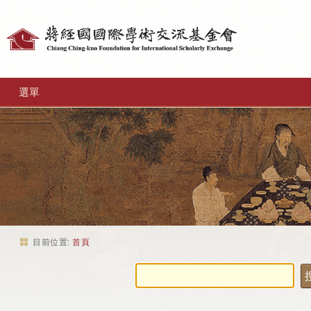
個
人
工
選單
具
目前位置:
首頁