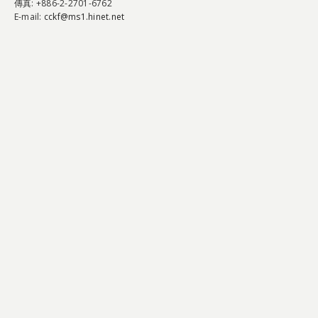
傳真
: +886-2-2701-6762
E-mail:
cckf@ms1.hinet.net