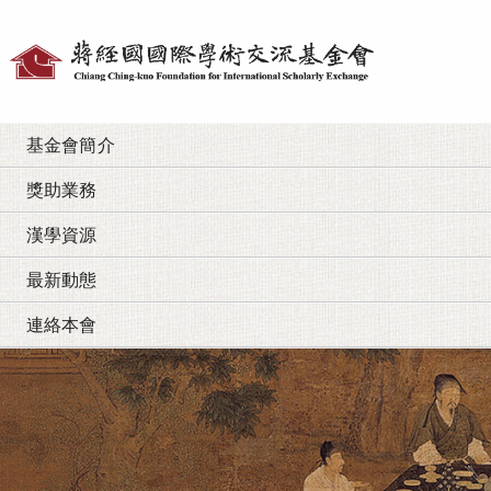
個
人
工
基金會簡介
具
獎助業務
漢學資源
最新動態
連絡本會