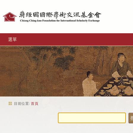
個
人
工
選單
具
目前位置:
首頁