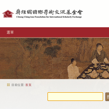
個
人
工
選單
具
目前位置:
首頁