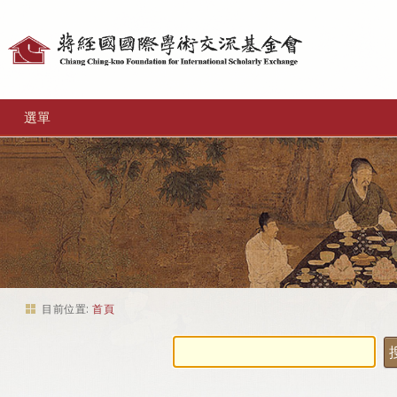
個
人
工
選單
具
目前位置:
首頁