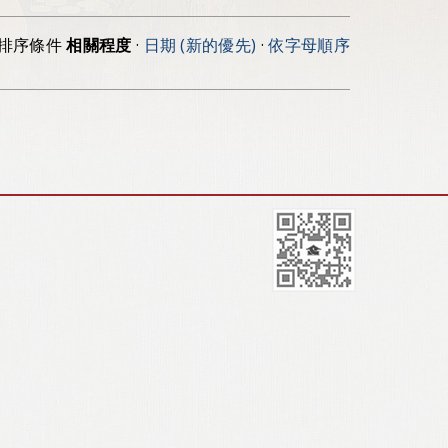
排序條件
相關程度
·
日期 (新的優先)
·
依字母順序