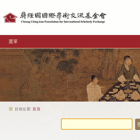
個
人
工
選單
具
目前位置:
首頁