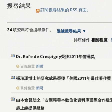
搜尋結果
訂閱搜尋結果的 RSS 頁面。
24
項資料符合搜尋條件。
過濾搜尋結果
排序條件
相關程度
·
Dr. Rafe de Crespigny榮獲2011年儒蓮獎
目錄位置
新聞
張瑞珊博士的研究成果榮獲「美國2011年最佳著作獎
目錄位置
新聞
由本會贊助之「古漢籍善本數位化資料庫國際合作建
起上線提供服務