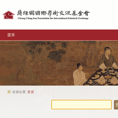
個
人
工
選單
具
目前位置:
首頁