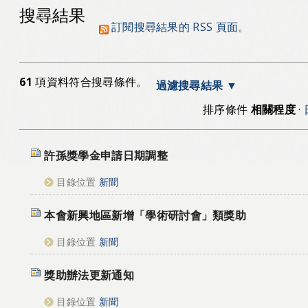
搜尋結果
訂閱搜尋結果的 RSS 頁面。
61
項資料符合搜尋條件。
過濾搜尋結果
排序條件
相關程度
·
許孫獎學金申請日期調整
目錄位置
新聞
本會新興地區新增「學術研討會」類獎助
目錄位置
新聞
獎助辦法更新通知
目錄位置
新聞